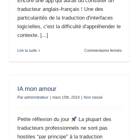
Encore une app qui aurait dû consulter un
traducteur anglais-français ! Une des
particularités de la traduction d'interfaces
logicielles, c'est la difficulté d'appréhender le
contexte. [...]
sur
Lire la suite
Commentaires fermés
À
rôtir
de
rire
IA mon amour
Par
administrateur
|
mars 15th, 2024
|
Non classé
Petite réflexion du jour
La plupart des
traducteurs professionnels ne sont pas
hostiles “par principe” à la traduction