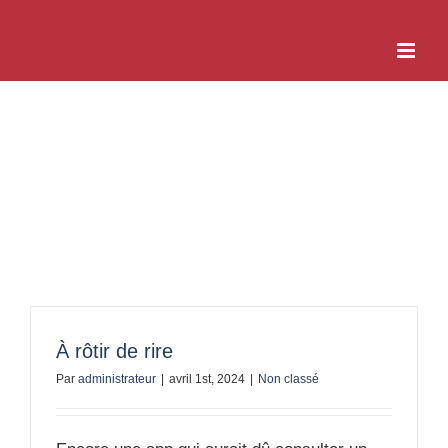
Passer
au
contenu
Non classé
À rôtir de rire
Par
administrateur
|
avril 1st, 2024
|
Non classé