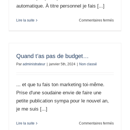
automatique. À titre personnel je fais [...]
sur
Lire la suite
Commentaires fermés
IA
mon
amour
Quand t’as pas de budget…
Par
administrateur
|
janvier 5th, 2024
|
Non classé
... et que tu fais ton marketing toi-même.
Prise d'une soudaine envie de faire une
petite publication sympa pour le nouvel an,
je me suis [...]
sur
Lire la suite
Commentaires fermés
Quand