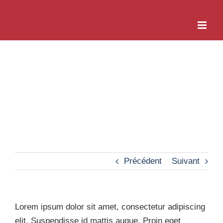
Passer
au
contenu
South Pacific
Précédent
Suivant
Lorem ipsum dolor sit amet, consectetur adipiscing
elit. Suspendisse id mattis augue. Proin eget