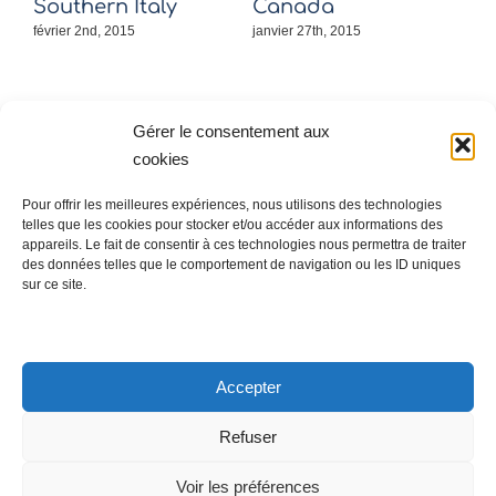
Southern Italy
Canada
J
février 2nd, 2015
janvier 27th, 2015
janv
Gérer le consentement aux
cookies
Pour offrir les meilleures expériences, nous utilisons des technologies
telles que les cookies pour stocker et/ou accéder aux informations des
© Aurélie Duclos 2020
appareils. Le fait de consentir à ces technologies nous permettra de traiter
des données telles que le comportement de navigation ou les ID uniques
sur ce site.
Mentions légales / Imprint
Accepter
Refuser
Voir les préférences